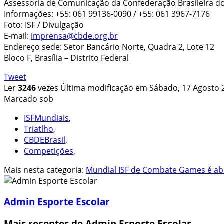
Assessoria de Comunicação da Confederação Brasileira d
Informações: +55: 061 99136-0090 / +55: 061 3967-7176
Foto: ISF / Divulgação
E-mail:
imprensa@cbde.org.br
Endereço sede: Setor Bancário Norte, Quadra 2, Lote 12
Bloco F, Brasília – Distrito Federal
Tweet
Ler
3246
vezes
Última modificação em Sábado, 17 Agosto 
Marcado sob
ISFMundiais
,
Triatlho
,
CBDEBrasil
,
Competições
,
Mais nesta categoria:
Mundial ISF de Combate Games é abe
Admin Esporte Escolar
Mais recentes de Admin Esporte Escolar