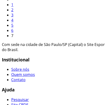
1
2
3
4
5
6
7
Com sede na cidade de São Paulo/SP (Capital) o Site Espo
do Brasil.
Institucional
Sobre nós
Quem somos
Contato
Ajuda
Pesquisar
Site CBDE