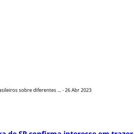
ileiros sobre diferentes ...
- 26 Abr 2023
ura de SP confirma interesse em trazer