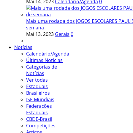
Mai 14, 2023
Calendário/Agenda
0
Mais uma rodada dos JOGOS ESCOLARES PAULIST
semana
Mai 13, 2023
Gerais
0
Notícias
Calendário/Agenda
Últimas Notícias
Categorias de
Notícias
Ver todas
Estaduais
Brasileiros
ISF-Mundiais
Federações
Estaduais
CBDE-Brasil
Competições
Artigos