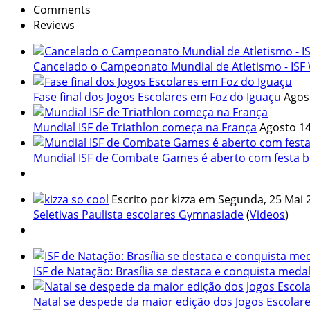
Comments
Reviews
Cancelado o Campeonato Mundial de Atletismo - ISF 
Fase final dos Jogos Escolares em Foz do Iguaçu
Agos
Mundial ISF de Triathlon começa na França
Agosto 14
Mundial ISF de Combate Games é aberto com festa br
so cool
Escrito por kizza
em Segunda, 25 Mai 
Seletivas Paulista escolares Gymnasiade
(
Videos
)
ISF de Natação: Brasília se destaca e conquista meda
Natal se despede da maior edição dos Jogos Escolar